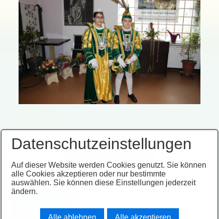
Datenschutzeinstellungen
Impressum
Datenschutz
© 2026 Spönnradsbeen
Auf dieser Website werden Cookies genutzt. Sie können
alle Cookies akzeptieren oder nur bestimmte
auswählen. Sie können diese Einstellungen jederzeit
ändern.
Anzahl Besucher
Alle ablehnen
Alle akzeptieren